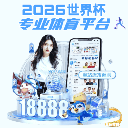
威廉(WilliamHill)电竞官网-威
廉世界杯（中国）
Redirecting to https://mp.weixin.qq.com/s/tj_hvike3Qsyx1r1FpDcZQ
from=industrynews&color_scheme=light.
威廉(WilliamHill)电竞官网-威廉世界杯（中国）