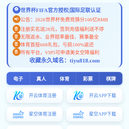
署。我们要深刻领会其重大意义，坚决
抓好安全生产，为以中国式现代化全面
推进强国建设、民族复兴伟业提供坚实
安全保障。
一、深刻认识牢牢守住安全生产底线的重大意义
安全生产事关人民福祉，事关经济
社会发展大局。加强安全生产、牢牢守
住安全生产底线，对于全面提升经济和
社会韧性水平、维护人民群众生命财产
安全和社会大局稳定、推动高质量发
展，具有重大而深远的意义。