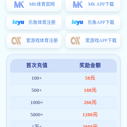
备等逐渐进入风险集中暴露期，新材
料、新能源、新工艺广泛应用带来大量
新型风险；同时，各类风险的链式反应
和溢出效应日益凸显，风险防控和应急
处置的复杂性及难度进一步增加。只有
坚持底线思维和极限思维、强化风险意
识和忧患意识，精准感知、科学研判、
超前防范各类安全风险，坚决守住不发
生系统性安全风险和重大安全风险的底
线，才能在推进中国式现代化新征程上
把握战略主动。