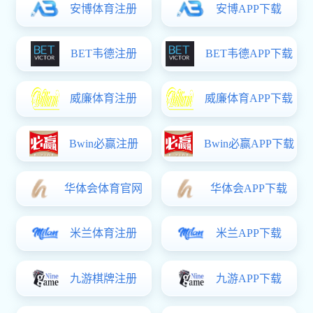
习近平总书记指出，没
保障中国式现代化行稳致远的必然要求。
有安全和稳定，一切都无从谈起。中国
式现代化是人类历史上规模最大的现代
化，也是难度最大的现代化，尤其需要
一个安全稳定的发展环境。“十五五”时期
是基本实现社会主义现代化夯实基础、
全面发力的关键时期，我国发展环境面
临深刻复杂变化，战略机遇和风险挑战
并存、不确定难预料因素增多。具体到
安全生产领域，新旧风险交织叠加，传
统行业领域风险隐患点多面广且耦合叠
加，许多基础设施、房屋建筑和生产装